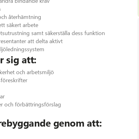
ch andra bindande krav
a
 och återhämtning
tt säkert arbete
utrustning samt säkerställa dess funktion
sentanter att delta aktivt
iljöledningssystem
 sig att:
kerhet och arbetsmiljö
föreskrifter
ar
er och förbättringsförslag
örebyggande genom att: