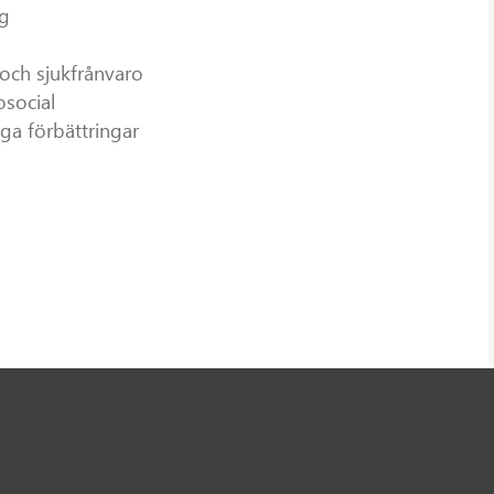
ng
r och sjukfrånvaro
osocial
iga förbättringar