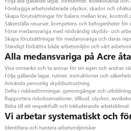
Följa alla gällande lagar, föreskrifter, kollektivavtal o
Förebygga arbetsrelaterade olyckor, skador och ohäls
Skapa förutsättningar för balans mellan krav, kontroll
Säkerställa resurser, kompetens och befogenheter för e
Förse medansvariga med nödvändig skydds- och arbets
Skapa förutsättningar för medansvariga och deras repre
Ständigt förbättra både arbetsmiljön och vårt arbetsm
Alla medansvariga på Acre åtar
Visa omtanke och ta ansvar för sin egen och andras sä
Följa gällande lagar, rutiner, instruktioner och säkerhets
Använda personlig skyddsutrustning
Delta i riskbedömningar, genomgångar och utbildning
Rapportera riskobservationer, tillbud, olyckor, avvikels
Bidra till ett respektfullt och inkluderande arbetsklimat
Vi arbetar systematiskt och f
Identifiera och hantera arbetsmiljörisker