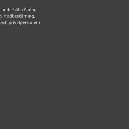
h underhållsröjning
ng, trädbeskärning,
och privatpersoner i